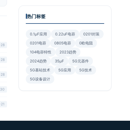
热门标签
0.1μF应用
0.22uF电容
0201封装
0201电容
0805电容
0欧电阻
-28
104电容特性
2023趋势
-28
2024趋势
35μF
5G元器件
5G基站技术
5G应用
5G技术
-28
5G设备设计
-30
-21