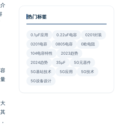
低介
容
热门标签
可
0.1μF应用
0.22uF电容
0201封装
0201电容
0805电容
0欧电阻
104电容特性
2023趋势
2024趋势
35μF
5G元器件
电容
5G基站技术
5G应用
5G技术
容量
5G设备设计
容大
有其
的，