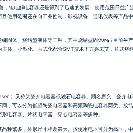
进和完善，钽电解电容器还是得到了迅速的发展，使用范围日益广
而且使用范围还在向工业控制，影视设备、通讯仪表等产品
卷绕固体、烧结型液体等三种，其中烧结型固体约占目前生
为主体。小型化、片式化配合SMT技术下方兴未艾，片式烧
c condenser ）又称为瓷介电容器或独石电容器。顾名思义，瓷介电
不同，可以分为低频陶瓷电容器和高频陶瓷电容器两类。按
矩形电容器、片状电容器、穿心电容器等多种。
其品种繁多，外形尺寸相差甚大。按使用电压可分为高压，