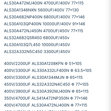
ALS30A472MJ400N 4700UF/400V 77*115
ALS30A1346NXN 5600UF/400V 77*130
ALS30A682NP400N 6800UF/400V 77*146
ALS30A103QP400N 10000UF/400V 91*146
ALS30A472NJ450N 4700UF/450V 77*115
ALS32A682Q5R450 6800UF/450v
ALS30A103Q7L450 10000UF/450V
ALS32A332N5C450 3300UF/450V
400V/2200UF ALS30A1208KFN Φ 51*105
400V/3300UF AL330A332LF400N Φ 63.5*105
400V/3300UF ALS30A1344MJN Φ 65*115
450V/3300UF ALS32A332N4C450 Φ 77*105
400V/3900UF ALS30A392MJ400N Φ 65*115
350V/4700UF ALS41A472NP350N Φ 77*146
400V/4700UF ALS30A472NJ400N Φ 77*115