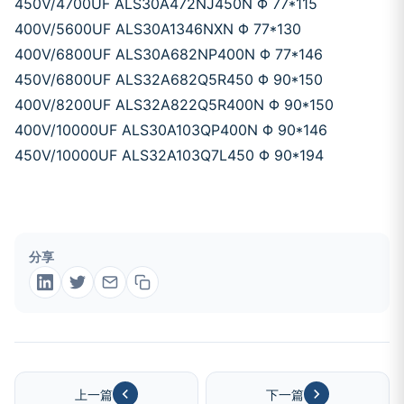
450V/4700UF ALS30A472NJ450N Φ 77*115
400V/5600UF ALS30A1346NXN Φ 77*130
400V/6800UF ALS30A682NP400N Φ 77*146
450V/6800UF ALS32A682Q5R450 Φ 90*150
400V/8200UF ALS32A822Q5R400N Φ 90*150
400V/10000UF ALS30A103QP400N Φ 90*146
450V/10000UF ALS32A103Q7L450 Φ 90*194
分享
上一篇
下一篇