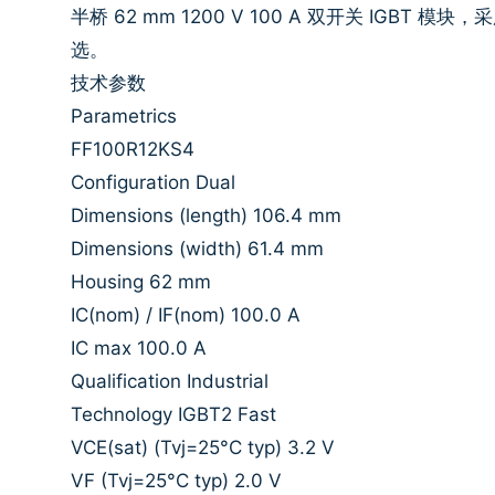
半桥 62 mm 1200 V 100 A 双开关 IGB
选。
技术参数
Parametrics
FF100R12KS4
Configuration Dual
Dimensions (length) 106.4 mm
Dimensions (width) 61.4 mm
Housing 62 mm
IC(nom) / IF(nom) 100.0 A
IC max 100.0 A
Qualification Industrial
Technology IGBT2 Fast
VCE(sat) (Tvj=25°C typ) 3.2 V
VF (Tvj=25°C typ) 2.0 V