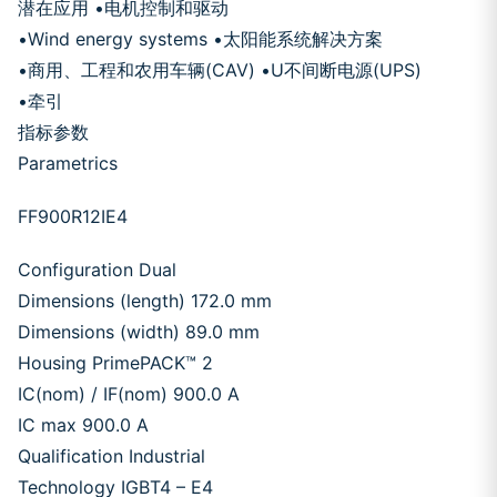
潜在应用 •电机控制和驱动
•Wind energy systems •太阳能系统解决方案
•商用、工程和农用车辆(CAV) •U不间断电源(UPS)
•牵引
指标参数
Parametrics
FF900R12IE4
Configuration Dual
Dimensions (length) 172.0 mm
Dimensions (width) 89.0 mm
Housing PrimePACK™ 2
IC(nom) / IF(nom) 900.0 A
IC max 900.0 A
Qualification Industrial
Technology IGBT4 – E4