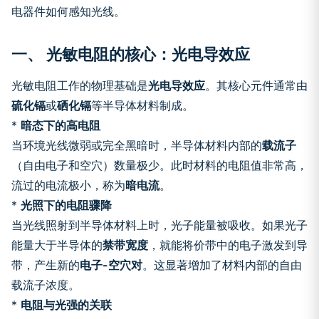
电器件如何感知光线。
一、 光敏电阻的核心：光电导效应
光敏电阻工作的物理基础是
光电导效应
。其核心元件通常由
硫化镉
或
硒化镉
等半导体材料制成。
*
暗态下的高电阻
当环境光线微弱或完全黑暗时，半导体材料内部的
载流子
（自由电子和空穴）数量极少。此时材料的电阻值非常高，
流过的电流极小，称为
暗电流
。
*
光照下的电阻骤降
当光线照射到半导体材料上时，光子能量被吸收。如果光子
能量大于半导体的
禁带宽度
，就能将价带中的电子激发到导
带，产生新的
电子-空穴对
。这显著增加了材料内部的自由
载流子浓度。
*
电阻与光强的关联