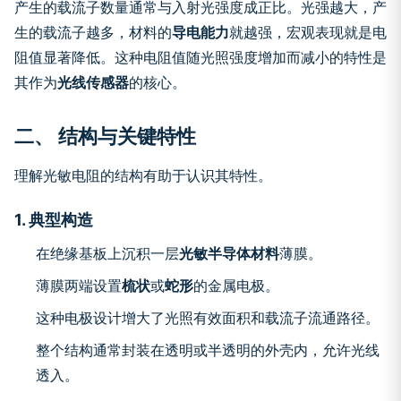
产生的载流子数量通常与入射光强度成正比。光强越大，产
生的载流子越多，材料的
导电能力
就越强，宏观表现就是电
阻值显著降低。这种电阻值随光照强度增加而减小的特性是
其作为
光线传感器
的核心。
二、 结构与关键特性
理解光敏电阻的结构有助于认识其特性。
1. 典型构造
在绝缘基板上沉积一层
光敏半导体材料
薄膜。
薄膜两端设置
梳状
或
蛇形
的金属电极。
这种电极设计增大了光照有效面积和载流子流通路径。
整个结构通常封装在透明或半透明的外壳内，允许光线
透入。