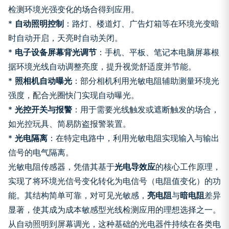
检测环境光强变化的场合得到应用。
*
自动照明控制
：路灯、楼道灯、广告灯箱等在环境光变暗
时自动开启，天亮时自动关闭。
*
电子设备屏幕背光调节
：手机、平板、笔记本电脑屏幕根
据环境光线自动调整亮度，提升视觉舒适度并节能。
*
照相机自动曝光
：部分相机利用光敏电阻辅助测量环境光
强度，配合光圈快门实现自动曝光。
*
光控开关与报警
：用于需要光线触发或遮断触发的场合，
如光控玩具、简易防盗报警装置。
*
光电隔离
：在特定电路中，利用光敏电阻实现输入与输出
信号的电气隔离。
光敏电阻传感器，凭借其基于
光电导效应
的核心工作原理，
实现了将环境光信号变化转化为电信号（电阻值变化）的功
能。其结构简单可靠，对可见光敏感，
亮电阻
与
暗电阻
差异
显著，使其成为成本敏感型光线检测应用的理想选择之一。
从自动照明到屏幕调光，这种基础的光电器件持续在各类电