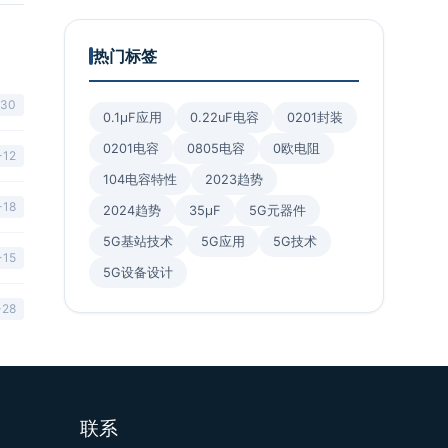
热门标签
-30
0.1μF应用
0.22uF电容
0201封装
0201电容
0805电容
0欧电阻
-12
104电容特性
2023趋势
-18
2024趋势
35μF
5G元器件
5G基站技术
5G应用
5G技术
-15
5G设备设计
-28
联系